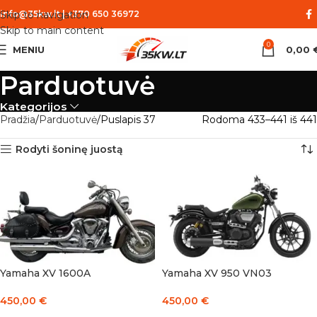
Skip to navigation
info@35kw.lt
|
+370 650 36972
Skip to main content
0
MENIU
0,00
Parduotuvė
Kategorijos
Pradžia
Parduotuvė
Puslapis 37
Rodoma 433–441 iš 441
Rodyti šoninę juostą
Yamaha XV 1600A
Yamaha XV 950 VN03
450,00
€
450,00
€