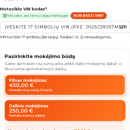
Motociklo VIN kodas
*
VIN vieta: ant rėmo / dokumentuose
KUR RASTI VIN?
0/17
VIN turi būti 17 simbolių (be tarpų). Raidės I, O, Q nenaudojamos.
Pasirinkite mokėjimo būdą
Galite apmokėti visą sumą arba atlikti dalinį mokėjimą dabar, o
likusi suma apmokama po darbų.
Pilnas mokėjimas
450,00
€
Mokate visą sumą iš karto
Dalinis mokėjimas
250,00
€
Mokate avansą dabar