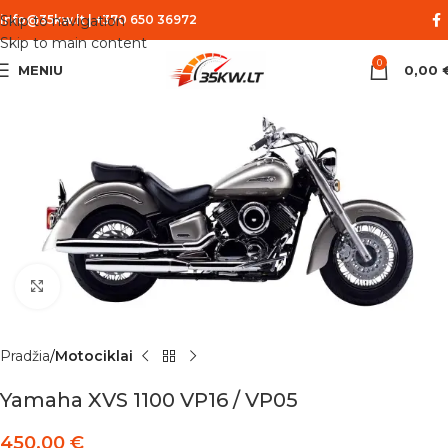
Skip to navigation
info@35kw.lt
|
+370 650 36972
Skip to main content
0
MENIU
0,00
Spustelėkite norėdami padidinti
Pradžia
Motociklai
Yamaha XVS 1100 VP16 / VP05
450,00
€