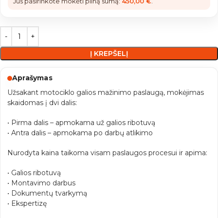
Jūs pasirinkote mokėti pilną sumą:
450,00
€
.
Į KREPŠELĮ
Aprašymas
Užsakant motociklo galios mažinimo paslaugą, mokėjimas
skaidomas į dvi dalis:
• Pirma dalis – apmokama už galios ribotuvą
• Antra dalis – apmokama po darbų atlikimo
Nurodyta kaina taikoma visam paslaugos procesui ir apima:
• Galios ribotuvą
• Montavimo darbus
• Dokumentų tvarkymą
• Ekspertizę