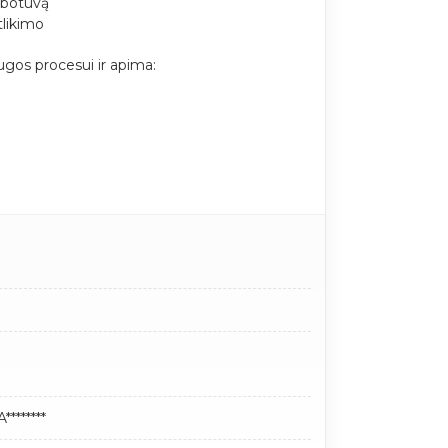
ibotuvą
tlikimo
gos procesui ir apima:
******