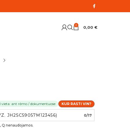
0
0,00
€
N vieta: ant rėmo / dokumentuose
KUR RASTI VIN?
0/17
, O, Q nenaudojamos.