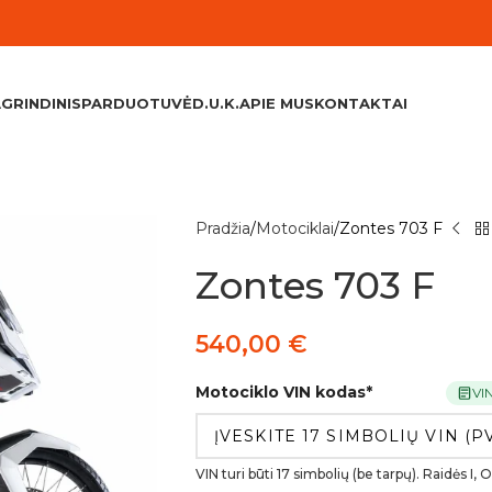
GRINDINIS
PARDUOTUVĖ
D.U.K.
APIE MUS
KONTAKTAI
Pradžia
Motociklai
Zontes 703 F
Zontes 703 F
540,00
€
Motociklo VIN kodas
*
VI
VIN turi būti 17 simbolių (be tarpų). Raidės I