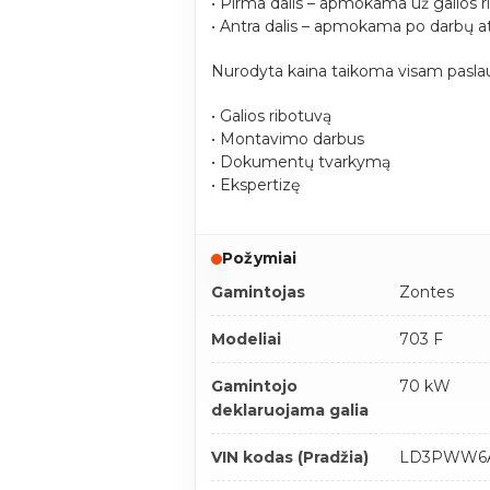
• Pirma dalis – apmokama už galios r
• Antra dalis – apmokama po darbų a
Nurodyta kaina taikoma visam paslau
• Galios ribotuvą
• Montavimo darbus
• Dokumentų tvarkymą
• Ekspertizę
Požymiai
Gamintojas
Zontes
Modeliai
703 F
Gamintojo
70 kW
deklaruojama galia
VIN kodas (Pradžia)
LD3PWW6A**