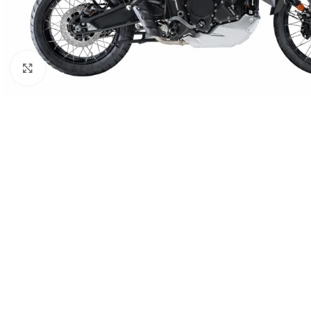
Spustelėkite norėdami padidinti