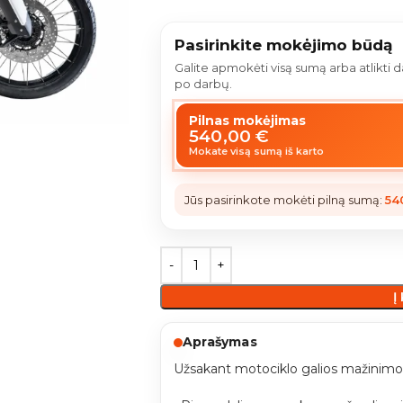
Pasirinkite mokėjimo būdą
Galite apmokėti visą sumą arba atlikti
po darbų.
Pilnas mokėjimas
540,00
€
Mokate visą sumą iš karto
Jūs pasirinkote mokėti pilną sumą:
54
Į
Aprašymas
Užsakant motociklo galios mažinimo 