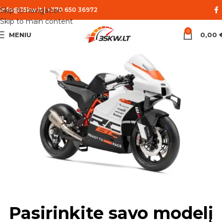
Skip to navigation
info@35kw.lt
|
+370 650 36972
Skip to main content
0
MENIU
0,00
Pasirinkite savo modelį
Motociklų galios