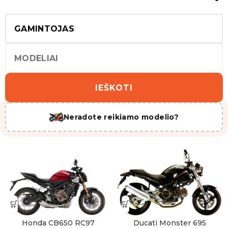
mažinimas A2 kategorijai
Esame šios paslaugos pradininkai Lietuvoje nuo 2018 m.
Ribojimą galime atlikti daugiau nei 500 skirtingų
motociklų modelių!
Visi motociklai
IEŠKOTI
Neradote reikiamo modelio?
Honda CB650 RC97
Ducati Monster 695