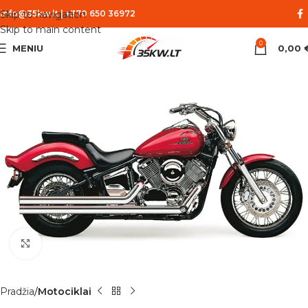
Skip to navigation
info@35kw.lt
|
+370 650 36972
Skip to main content
0
MENIU
0,00
Spustelėkite norėdami padidinti
Pradžia
Motociklai