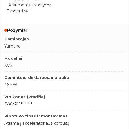
• Dokumentų tvarkymą
• Ekspertizę
Požymiai
Gamintojas
Yamaha
Modeliai
XVS
Gamintojo deklaruojama galia
46 kW
VIN kodas (Pradžia)
JYAVP11********
Ribotuvo tipas ir montavimas
Atrama į akceleratoriaus korpusą