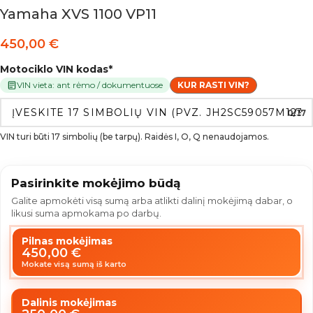
Yamaha XVS 1100 VP11
450,00
€
Motociklo VIN kodas
*
VIN vieta: ant rėmo / dokumentuose
KUR RASTI VIN?
0/17
VIN turi būti 17 simbolių (be tarpų). Raidės I, O, Q nenaudojamos.
Pasirinkite mokėjimo būdą
Galite apmokėti visą sumą arba atlikti dalinį mokėjimą dabar, o
likusi suma apmokama po darbų.
Pilnas mokėjimas
450,00
€
Mokate visą sumą iš karto
Dalinis mokėjimas