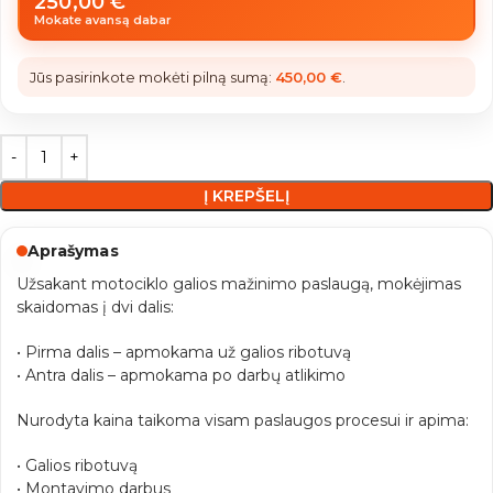
250,00
€
Mokate avansą dabar
Jūs pasirinkote mokėti pilną sumą:
450,00
€
.
Į KREPŠELĮ
Aprašymas
Užsakant motociklo galios mažinimo paslaugą, mokėjimas
skaidomas į dvi dalis:
• Pirma dalis – apmokama už galios ribotuvą
• Antra dalis – apmokama po darbų atlikimo
Nurodyta kaina taikoma visam paslaugos procesui ir apima:
• Galios ribotuvą
• Montavimo darbus