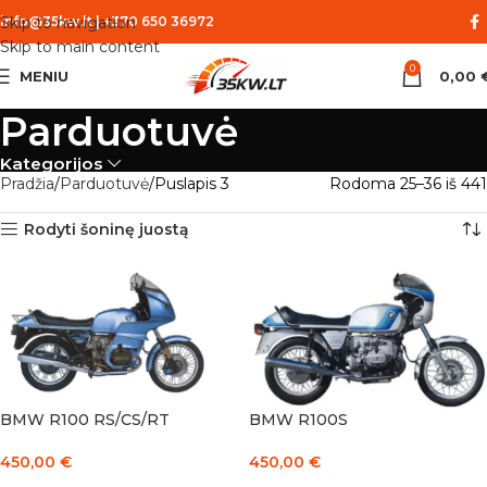
Skip to navigation
info@35kw.lt
|
+370 650 36972
Skip to main content
0
MENIU
0,00
Parduotuvė
Kategorijos
Pradžia
Parduotuvė
Puslapis 3
Rodoma 25–36 iš 441
Rodyti šoninę juostą
BMW R100 RS/CS/RT
BMW R100S
450,00
€
450,00
€