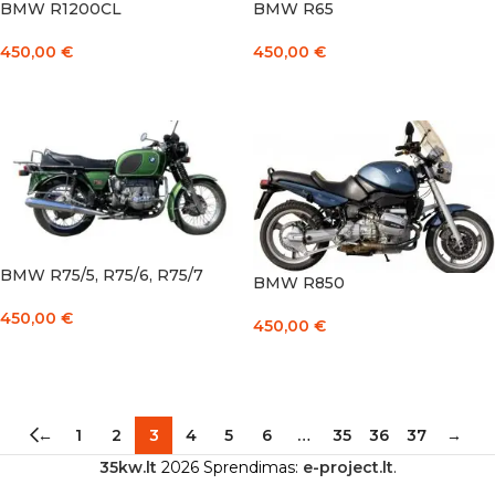
BMW R1200CL
BMW R65
450,00
€
450,00
€
Į KREPŠELĮ
Į KREPŠELĮ
BMW R75/5, R75/6, R75/7
BMW R850
450,00
€
450,00
€
Į KREPŠELĮ
Į KREPŠELĮ
←
1
2
3
4
5
6
…
35
36
37
→
35kw.lt
2026 Sprendimas:
e-project.lt
.