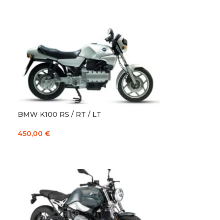
Į KREPŠELĮ
BMW K100 RS / RT / LT
450,00
€
Į KREPŠELĮ