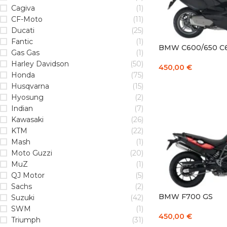
Cagiva
(1)
CF-Moto
(11)
Ducati
(25)
Fantic
(1)
BMW C600/650 C
Gas Gas
(1)
Harley Davidson
(50)
450,00
€
Honda
(75)
Į KREPŠELĮ
Husqvarna
(15)
Hyosung
(2)
Indian
(7)
Kawasaki
(26)
KTM
(22)
Mash
(1)
Moto Guzzi
(20)
MuZ
(1)
QJ Motor
(5)
Sachs
(2)
BMW F700 GS
Suzuki
(42)
SWM
(1)
450,00
€
Triumph
(31)