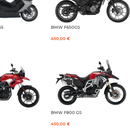
65
BMW F650GS
450,00
€
Į KREPŠELĮ
BMW F800 GS
450,00
€