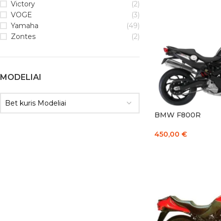
Victory
(2)
Į KREPŠELĮ
VOGE
(3)
Yamaha
(49)
Zontes
(2)
MODELIAI
Bet kuris Modeliai
BMW F800R
450,00
€
Į KREPŠELĮ