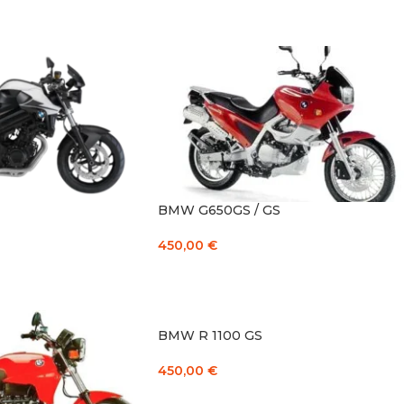
Į KREPŠELĮ
BMW G650GS / GS
450,00
€
Į KREPŠELĮ
BMW R 1100 GS
450,00
€
Į KREPŠELĮ