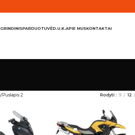
GRINDINIS
PARDUOTUVĖ
D.U.K.
APIE MUS
KONTAKTAI
ė
Puslapis 2
Rodyti
9
12