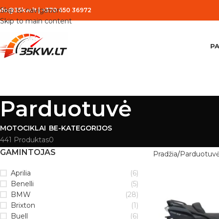
Skip to navigation
nfo@35kw.lt
|
+370 650 36972
Skip to main content
PA
Parduotuvė
MOTOCIKLAI
BE-KATEGORIJOS
441 Produktas
0
GAMINTOJAS
Pradžia
Parduotuv
Aprilia
(6)
Benelli
(5)
BMW
(28)
Brixton
(1)
Buell
(6)