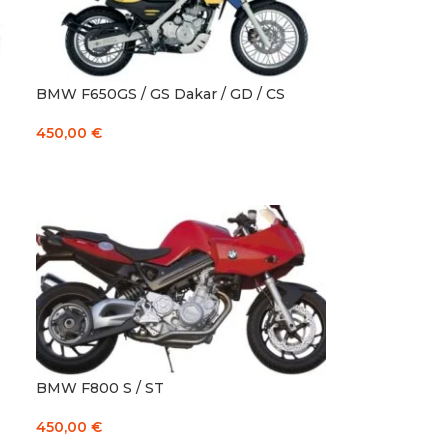
BMW F650GS / GS Dakar / GD / CS
450,00
€
Į KREPŠELĮ
BMW F800 S / ST
450,00
€