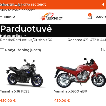
Skip to navigation
info@35kw.lt
|
+370 650 36972
Skip to main content
0
MENIU
0,00
Parduotuvė
Kategorijos
Pradžia
Parduotuvė
Puslapis 36
Rodoma 421–432 iš 441
Rodyti šoninę juostą
Yamaha XJ6 RJ22
Yamaha XJ600 4BR
450,00
€
450,00
€