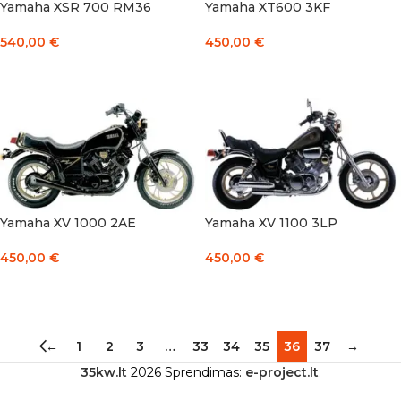
Yamaha XSR 700 RM36
Yamaha XT600 3KF
540,00
€
450,00
€
Į KREPŠELĮ
Į KREPŠELĮ
Yamaha XV 1000 2AE
Yamaha XV 1100 3LP
450,00
€
450,00
€
Į KREPŠELĮ
Į KREPŠELĮ
←
1
2
3
…
33
34
35
36
37
→
35kw.lt
2026 Sprendimas:
e-project.lt
.