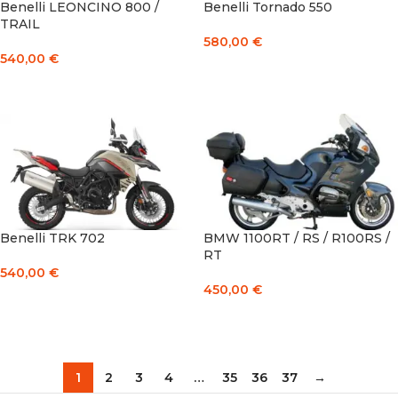
Benelli LEONCINO 800 /
Benelli Tornado 550
TRAIL
580,00
€
540,00
€
Į KREPŠELĮ
Į KREPŠELĮ
Benelli TRK 702
BMW 1100RT / RS / R100RS /
RT
540,00
€
450,00
€
Į KREPŠELĮ
Į KREPŠELĮ
1
2
3
4
…
35
36
37
→