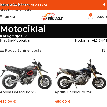
Skip to navigation
info@35kw.lt
|
+370 650 36972
Skip to main content
0
MENIU
0,00
Motociklai
Kategorijos
Pradžia
Motociklai
Rodoma 1–12 iš 441
Rodyti šoninę juostą
Aprilia Dorsoduro 750
Aprilia Dorsoduro 750
450,00
€
450,00
€