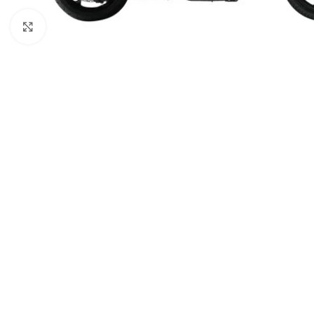
Spustelėkite norėdami padidinti