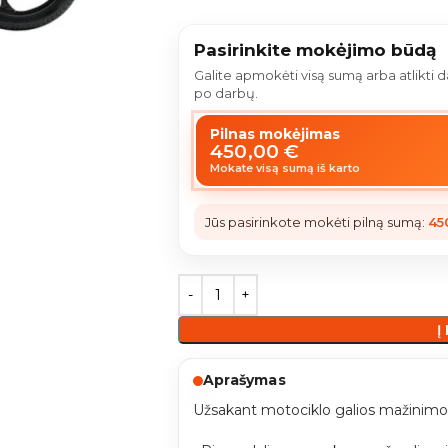
Pasirinkite mokėjimo būdą
Galite apmokėti visą sumą arba atlikti
po darbų.
Pilnas mokėjimas
450,00
€
Mokate visą sumą iš karto
Jūs pasirinkote mokėti pilną sumą:
45
Į
Aprašymas
Užsakant motociklo galios mažinimo 