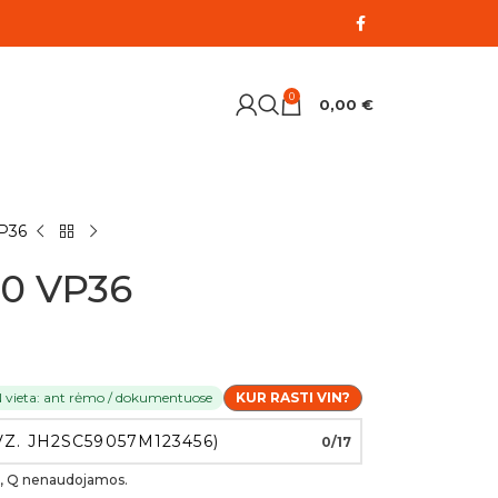
0
0,00
€
P36
0 VP36
N vieta: ant rėmo / dokumentuose
KUR RASTI VIN?
0/17
, O, Q nenaudojamos.