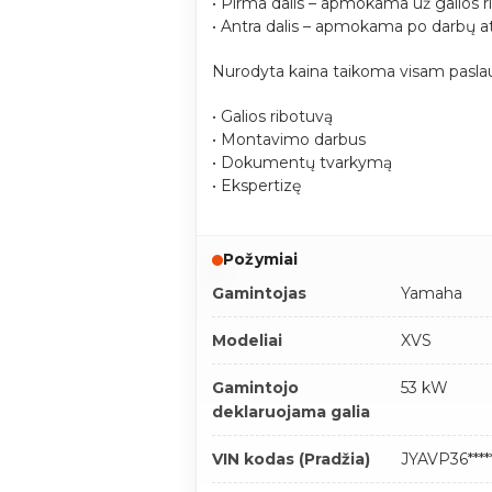
• Pirma dalis – apmokama už galios r
• Antra dalis – apmokama po darbų a
Nurodyta kaina taikoma visam paslau
• Galios ribotuvą
• Montavimo darbus
• Dokumentų tvarkymą
• Ekspertizę
Požymiai
Gamintojas
Yamaha
Modeliai
XVS
Gamintojo
53 kW
deklaruojama galia
VIN kodas (Pradžia)
JYAVP36*****