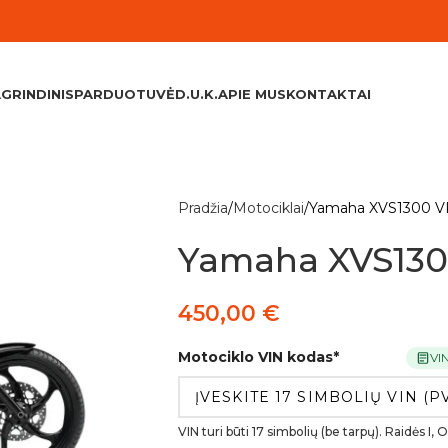
GRINDINIS
PARDUOTUVĖ
D.U.K.
APIE MUS
KONTAKTAI
Pradžia
Motociklai
Yamaha XVS1300 V
Yamaha XVS130
450,00
€
Motociklo VIN kodas
*
VI
VIN turi būti 17 simbolių (be tarpų). Raidės I