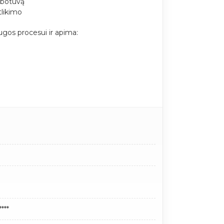
ibotuvą
tlikimo
gos procesui ir apima:
***