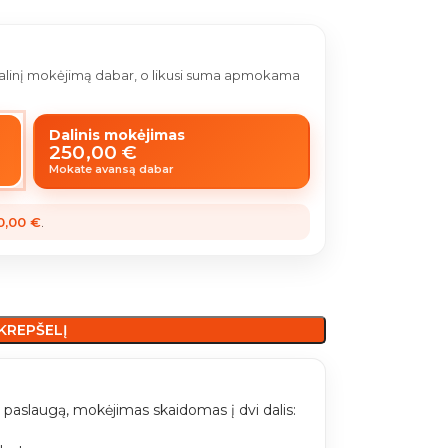
 dalinį mokėjimą dabar, o likusi suma apmokama
Dalinis mokėjimas
250,00
€
Mokate avansą dabar
0,00
€
.
 KREPŠELĮ
paslaugą, mokėjimas skaidomas į dvi dalis: