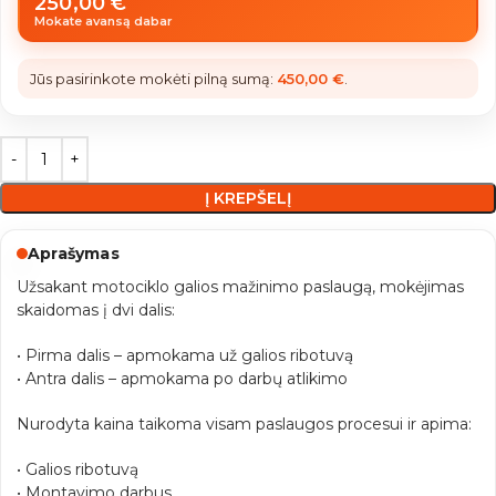
250,00
€
Mokate avansą dabar
Jūs pasirinkote mokėti pilną sumą:
450,00
€
.
Į KREPŠELĮ
Aprašymas
Užsakant motociklo galios mažinimo paslaugą, mokėjimas
skaidomas į dvi dalis:
• Pirma dalis – apmokama už galios ribotuvą
• Antra dalis – apmokama po darbų atlikimo
Nurodyta kaina taikoma visam paslaugos procesui ir apima:
• Galios ribotuvą
• Montavimo darbus