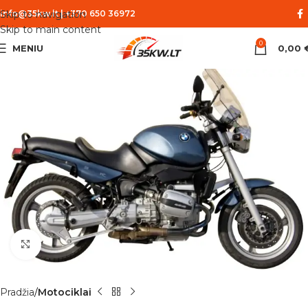
Skip to navigation
info@35kw.lt
|
+370 650 36972
Skip to main content
0
MENIU
0,00
Spustelėkite norėdami padidinti
Pradžia
Motociklai