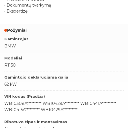
• Dokumentų tvarkymą
• Ekspertizę
Požymiai
Gamintojas
BMW
Modeliai
R1150
Gamintojo deklaruojama galia
62 kW
VIN kodas (Pradžia)
WB10308A********** WB10429A********** WB10441A**********
WB10415A********** WB10429A**********
Ribotuvo tipas ir montavimas