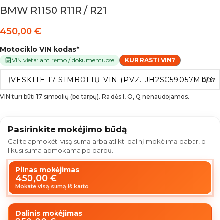
BMW R1150 R11R / R21
450,00
€
Motociklo VIN kodas
*
VIN vieta: ant rėmo / dokumentuose
KUR RASTI VIN?
0/17
VIN turi būti 17 simbolių (be tarpų). Raidės I, O, Q nenaudojamos.
Pasirinkite mokėjimo būdą
Galite apmokėti visą sumą arba atlikti dalinį mokėjimą dabar, o
likusi suma apmokama po darbų.
Pilnas mokėjimas
450,00
€
Mokate visą sumą iš karto
Dalinis mokėjimas