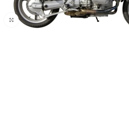
Spustelėkite norėdami padidinti