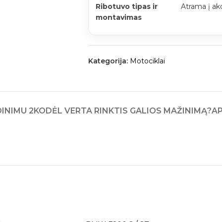
Ribotuvo tipas ir
Atrama į ak
montavimas
Kategorija:
Motociklai
INIMU 2
KODĖL VERTA RINKTIS GALIOS MAŽINIMĄ?
A