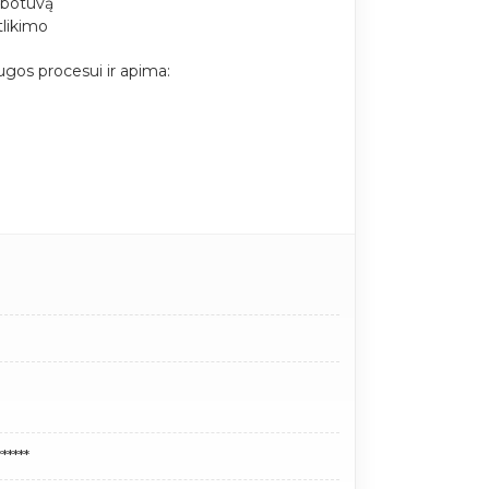
ibotuvą
tlikimo
gos procesui ir apima:
****