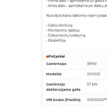
• Pirma dalis – apmokama už galios r
• Antra dalis – apmokama po darbų a
Nurodyta kaina taikoma visam paslau
• Galios ribotuvą
• Montavimo darbus
• Dokumentų tvarkymą
• Ekspertizę
Požymiai
Gamintojas
BMW
Modeliai
R1100R
Gamintojo
57 kW
deklaruojama galia
VIN kodas (Pradžia)
WB10402****