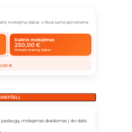
 dalinį mokėjimą dabar, o likusi suma apmokama
Dalinis mokėjimas
250,00
€
Mokate avansą dabar
0,00
€
.
 KREPŠELĮ
paslaugą, mokėjimas skaidomas į dvi dalis: