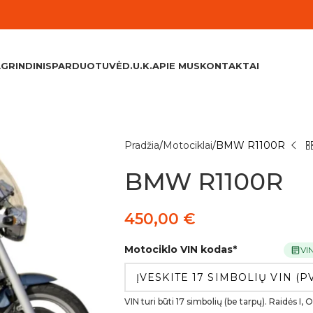
GRINDINIS
PARDUOTUVĖ
D.U.K.
APIE MUS
KONTAKTAI
Pradžia
Motociklai
BMW R1100R
BMW R1100R
450,00
€
Motociklo VIN kodas
*
VI
VIN turi būti 17 simbolių (be tarpų). Raidės I