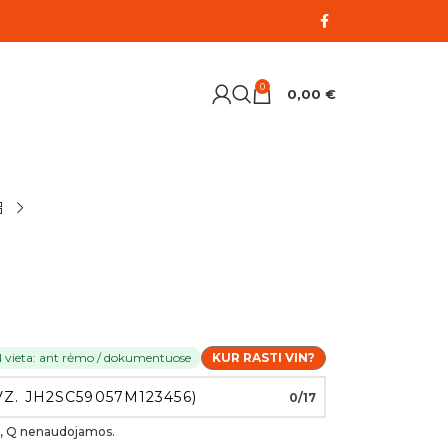
0
0,00
€
N vieta: ant rėmo / dokumentuose
KUR RASTI VIN?
0/17
, O, Q nenaudojamos.