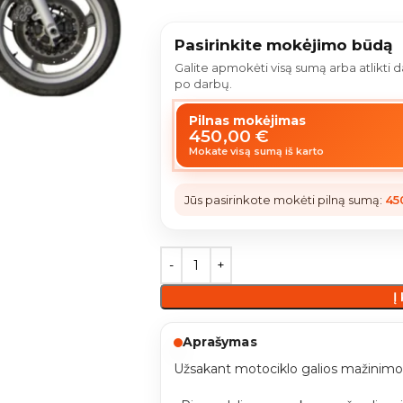
Pasirinkite mokėjimo būdą
Galite apmokėti visą sumą arba atlikti
po darbų.
Pilnas mokėjimas
450,00
€
Mokate visą sumą iš karto
Jūs pasirinkote mokėti pilną sumą:
45
Į
Aprašymas
Užsakant motociklo galios mažinimo 