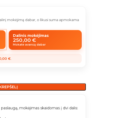
 dalinį mokėjimą dabar, o likusi suma apmokama
Dalinis mokėjimas
250,00
€
Mokate avansą dabar
0,00
€
.
 KREPŠELĮ
paslaugą, mokėjimas skaidomas į dvi dalis: