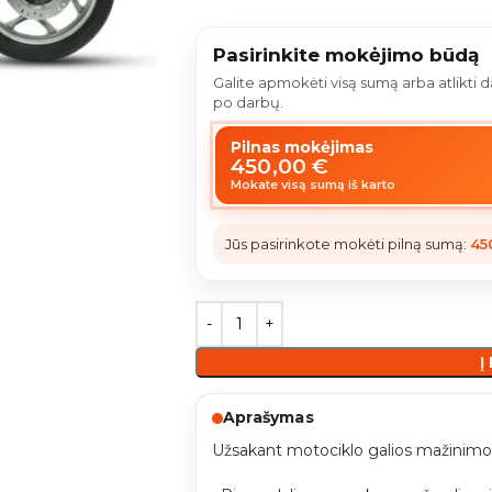
Pasirinkite mokėjimo būdą
Galite apmokėti visą sumą arba atlikti
po darbų.
Pilnas mokėjimas
450,00
€
Mokate visą sumą iš karto
Jūs pasirinkote mokėti pilną sumą:
45
Į
Aprašymas
Užsakant motociklo galios mažinimo 