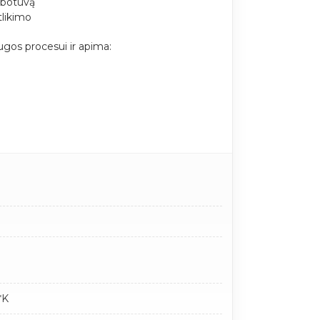
ibotuvą
tlikimo
gos procesui ir apima:
**K