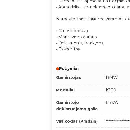
• Pirma dalis – apmokama už galios r
• Antra dalis – apmokama po darbų a
Nurodyta kaina taikoma visam paslau
• Galios ribotuvą
• Montavimo darbus
• Dokumentų tvarkymą
• Ekspertizę
Požymiai
Gamintojas
BMW
Modeliai
K100
Gamintojo
66 kW
deklaruojama galia
VIN kodas (Pradžia)
***************