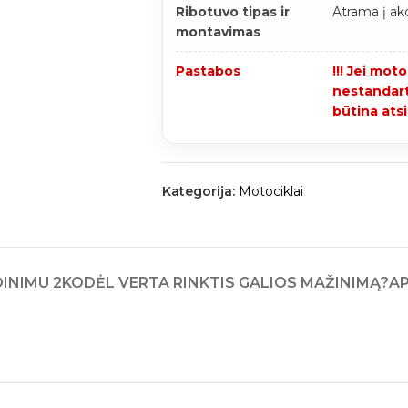
Ribotuvo tipas ir
Atrama į ak
montavimas
Pastabos
!!! Jei mot
nestandarti
būtina ats
Kategorija:
Motociklai
INIMU 2
KODĖL VERTA RINKTIS GALIOS MAŽINIMĄ?
A