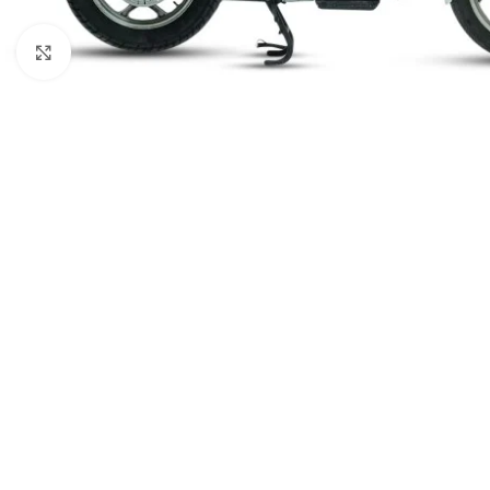
Spustelėkite norėdami padidinti