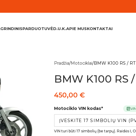
GRINDINIS
PARDUOTUVĖ
D.U.K.
APIE MUS
KONTAKTAI
Pradžia
Motociklai
BMW K100 RS / RT 
BMW K100 RS / 
450,00
€
Motociklo VIN kodas
*
VI
VIN turi būti 17 simbolių (be tarpų). Raidės I