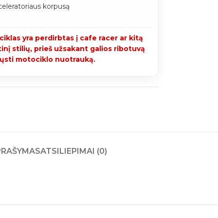
celeratoriaus korpusą
ociklas yra perdirbtas į cafe racer ar kitą
nį stilių
,
prieš užsakant galios ribotuvą
iųsti motociklo nuotrauką.
PRAŠYMAS
ATSILIEPIMAI (0)