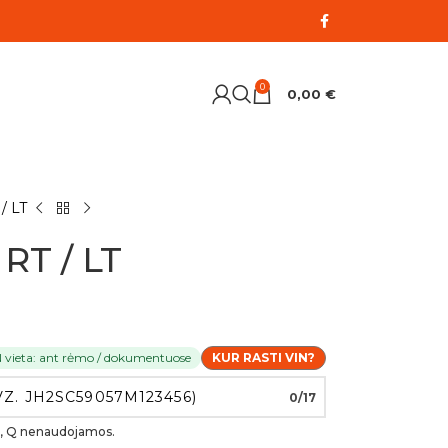
0
0,00
€
/ LT
RT / LT
N vieta: ant rėmo / dokumentuose
KUR RASTI VIN?
0/17
, O, Q nenaudojamos.