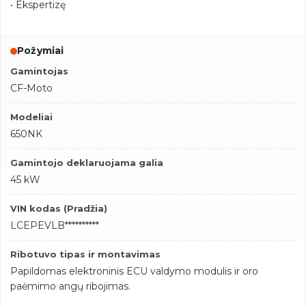
• Ekspertizę
Požymiai
Gamintojas
CF-Moto
Modeliai
650NK
Gamintojo deklaruojama galia
45 kW
VIN kodas (Pradžia)
LCEPEVLB**********
Ribotuvo tipas ir montavimas
Papildomas elektroninis ECU valdymo modulis ir oro
paėmimo angų ribojimas.