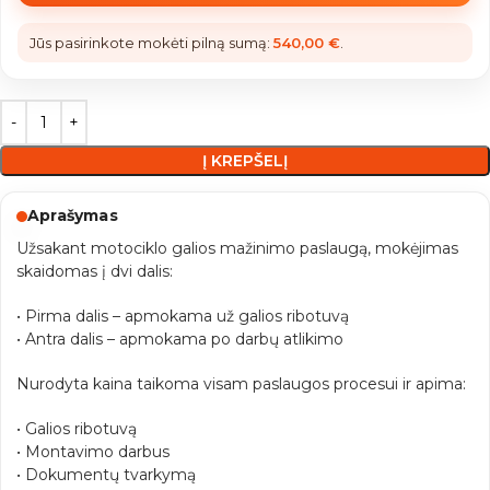
Jūs pasirinkote mokėti pilną sumą:
540,00
€
.
Į KREPŠELĮ
Aprašymas
Užsakant motociklo galios mažinimo paslaugą, mokėjimas
skaidomas į dvi dalis:
• Pirma dalis – apmokama už galios ribotuvą
• Antra dalis – apmokama po darbų atlikimo
Nurodyta kaina taikoma visam paslaugos procesui ir apima:
• Galios ribotuvą
• Montavimo darbus
• Dokumentų tvarkymą