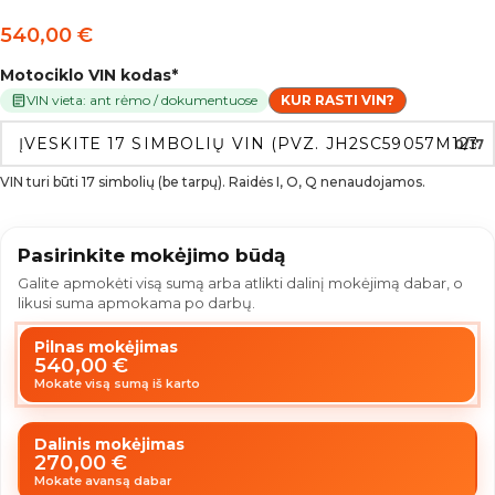
540,00
€
Motociklo VIN kodas
*
VIN vieta: ant rėmo / dokumentuose
KUR RASTI VIN?
0/17
VIN turi būti 17 simbolių (be tarpų). Raidės I, O, Q nenaudojamos.
Pasirinkite mokėjimo būdą
Galite apmokėti visą sumą arba atlikti dalinį mokėjimą dabar, o
likusi suma apmokama po darbų.
Pilnas mokėjimas
540,00
€
Mokate visą sumą iš karto
Dalinis mokėjimas
270,00
€
Mokate avansą dabar