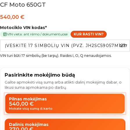
CF Moto 650GT
540,00
€
Motociklo VIN kodas
*
VIN vieta: ant rėmo / dokumentuose
KUR RASTI VIN?
0/17
VIN turi būti 17 simbolių (be tarpų). Raidės I, O, Q nenaudojamos.
Pasirinkite mokėjimo būdą
Galite apmokėti visą sumą arba atlikti dalinį mokėjimą dabar, o
likusi suma apmokama po darbų.
Pilnas mokėjimas
540,00
€
Mokate visą sumą iš karto
Dalinis mokėjimas
270,00
€