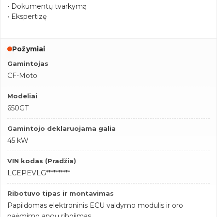
• Dokumentų tvarkymą
• Ekspertizę
Požymiai
Gamintojas
CF-Moto
Modeliai
650GT
Gamintojo deklaruojama galia
45 kW
VIN kodas (Pradžia)
LCEPEVLG**********
Ribotuvo tipas ir montavimas
Papildomas elektroninis ECU valdymo modulis ir oro
paėmimo angų ribojimas.