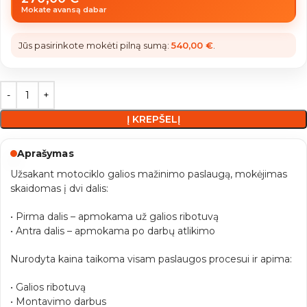
Mokate avansą dabar
Jūs pasirinkote mokėti pilną sumą:
540,00
€
.
Į KREPŠELĮ
Aprašymas
Užsakant motociklo galios mažinimo paslaugą, mokėjimas
skaidomas į dvi dalis:
• Pirma dalis – apmokama už galios ribotuvą
• Antra dalis – apmokama po darbų atlikimo
Nurodyta kaina taikoma visam paslaugos procesui ir apima:
• Galios ribotuvą
• Montavimo darbus