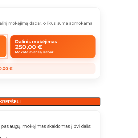
 dalinį mokėjimą dabar, o likusi suma apmokama
Dalinis mokėjimas
250,00
€
Mokate avansą dabar
0,00
€
.
 KREPŠELĮ
paslaugą, mokėjimas skaidomas į dvi dalis: