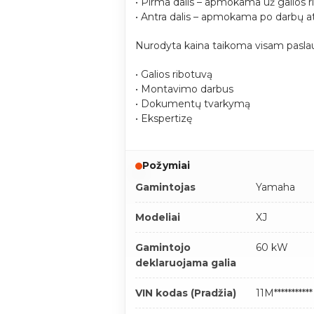
• Pirma dalis – apmokama už galios r
• Antra dalis – apmokama po darbų a
Nurodyta kaina taikoma visam paslau
• Galios ribotuvą
• Montavimo darbus
• Dokumentų tvarkymą
• Ekspertizę
Požymiai
Gamintojas
Yamaha
Modeliai
XJ
Gamintojo
60 kW
deklaruojama galia
VIN kodas (Pradžia)
11M***********