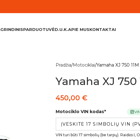
GRINDINIS
PARDUOTUVĖ
D.U.K.
APIE MUS
KONTAKTAI
Pradžia
Motociklai
Yamaha XJ 750 11M
Yamaha XJ 750
450,00
€
Motociklo VIN kodas
*
VI
VIN turi būti 17 simbolių (be tarpų). Raidės I