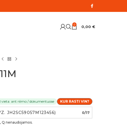
0
0,00
€
 11M
N vieta: ant rėmo / dokumentuose
KUR RASTI VIN?
0/17
, O, Q nenaudojamos.