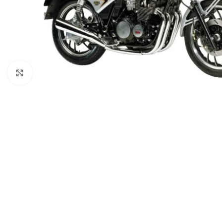
Spustelėkite norėdami padidinti