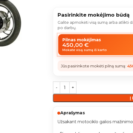
Pasirinkite mokėjimo būdą
Galite apmokėti visą sumą arba atlikti
po darbų.
Pilnas mokėjimas
450,00
€
Mokate visą sumą iš karto
Jūs pasirinkote mokėti pilną sumą:
45
Į
Aprašymas
Užsakant motociklo galios mažinimo 