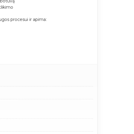
ibotuvą
tlikimo
gos procesui ir apima: