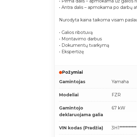
• Pirma dalis – apmokama už galios r
• Antra dalis – apmokama po darbų a
Nurodyta kaina taikoma visam paslau
• Galios ribotuvą
• Montavimo darbus
• Dokumentų tvarkymą
• Ekspertizę
Požymiai
Gamintojas
Yamaha
Modeliai
FZR
Gamintojo
67 kW
deklaruojama galia
VIN kodas (Pradžia)
3H1***********