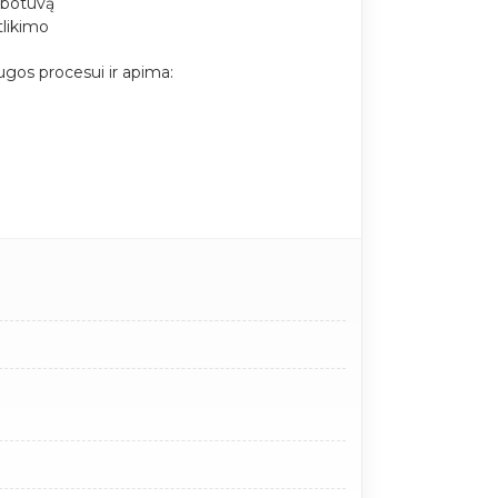
ibotuvą
tlikimo
gos procesui ir apima: