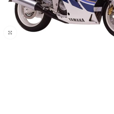
Spustelėkite norėdami padidinti