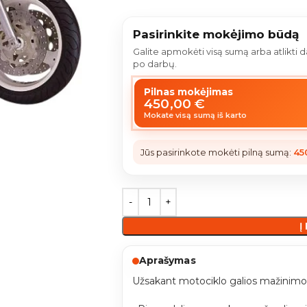
Pasirinkite mokėjimo būdą
Galite apmokėti visą sumą arba atlikti
po darbų.
Pilnas mokėjimas
450,00
€
Mokate visą sumą iš karto
Jūs pasirinkote mokėti pilną sumą:
45
Į
Aprašymas
Užsakant motociklo galios mažinimo 