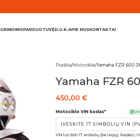
GRINDINIS
PARDUOTUVĖ
D.U.K.
APIE MUS
KONTAKTAI
Pradžia
Motociklai
Yamaha FZR 600 3
Yamaha FZR 6
450,00
€
Motociklo VIN kodas
*
VI
VIN turi būti 17 simbolių (be tarpų). Raidės I