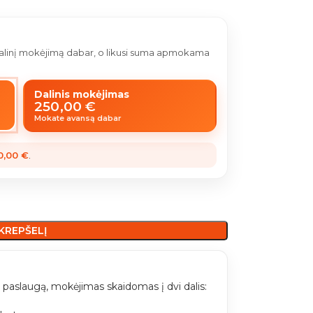
 dalinį mokėjimą dabar, o likusi suma apmokama
Dalinis mokėjimas
250,00
€
Mokate avansą dabar
0,00
€
.
 KREPŠELĮ
paslaugą, mokėjimas skaidomas į dvi dalis: