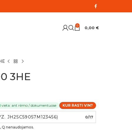
0
0,00
€
HE
00 3HE
N vieta: ant rėmo / dokumentuose
KUR RASTI VIN?
0/17
, O, Q nenaudojamos.