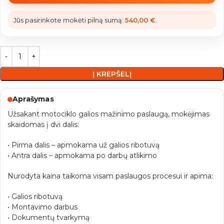
Jūs pasirinkote mokėti pilną sumą:
540,00
€
.
Į KREPŠELĮ
Aprašymas
Užsakant motociklo galios mažinimo paslaugą, mokėjimas
skaidomas į dvi dalis:
• Pirma dalis – apmokama už galios ribotuvą
• Antra dalis – apmokama po darbų atlikimo
Nurodyta kaina taikoma visam paslaugos procesui ir apima:
• Galios ribotuvą
• Montavimo darbus
• Dokumentų tvarkymą