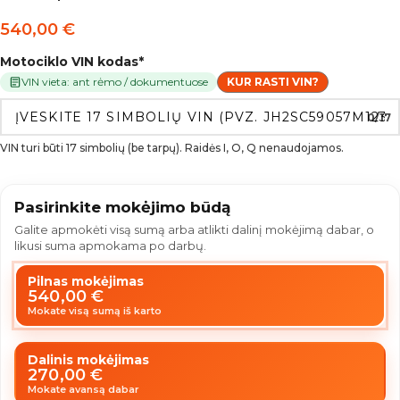
540,00
€
Motociklo VIN kodas
*
VIN vieta: ant rėmo / dokumentuose
KUR RASTI VIN?
0/17
VIN turi būti 17 simbolių (be tarpų). Raidės I, O, Q nenaudojamos.
Pasirinkite mokėjimo būdą
Galite apmokėti visą sumą arba atlikti dalinį mokėjimą dabar, o
likusi suma apmokama po darbų.
Pilnas mokėjimas
540,00
€
Mokate visą sumą iš karto
Dalinis mokėjimas
270,00
€
Mokate avansą dabar