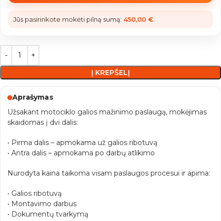
Jūs pasirinkote mokėti pilną sumą:
450,00
€
.
Į KREPŠELĮ
Aprašymas
Užsakant motociklo galios mažinimo paslaugą, mokėjimas
skaidomas į dvi dalis:
• Pirma dalis – apmokama už galios ribotuvą
• Antra dalis – apmokama po darbų atlikimo
Nurodyta kaina taikoma visam paslaugos procesui ir apima:
• Galios ribotuvą
• Montavimo darbus
• Dokumentų tvarkymą