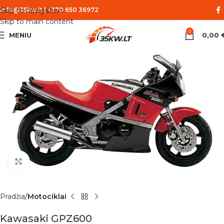
Skip to navigation
info@35kw.lt
|
+370 650 36972
Skip to main content
0
MENIU
0,00
Spustelėkite norėdami padidinti
Pradžia
Motociklai
Kawasaki GPZ600