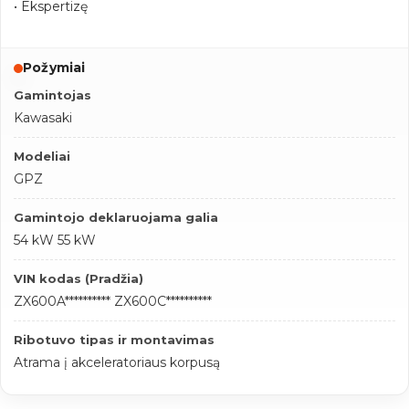
• Ekspertizę
Požymiai
Gamintojas
Kawasaki
Modeliai
GPZ
Gamintojo deklaruojama galia
54 kW 55 kW
VIN kodas (Pradžia)
ZX600A********** ZX600C**********
Ribotuvo tipas ir montavimas
Atrama į akceleratoriaus korpusą