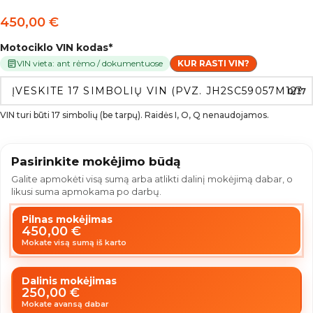
450,00
€
Motociklo VIN kodas
*
VIN vieta: ant rėmo / dokumentuose
KUR RASTI VIN?
0/17
VIN turi būti 17 simbolių (be tarpų). Raidės I, O, Q nenaudojamos.
Pasirinkite mokėjimo būdą
Galite apmokėti visą sumą arba atlikti dalinį mokėjimą dabar, o
likusi suma apmokama po darbų.
Pilnas mokėjimas
450,00
€
Mokate visą sumą iš karto
Dalinis mokėjimas
250,00
€
Mokate avansą dabar