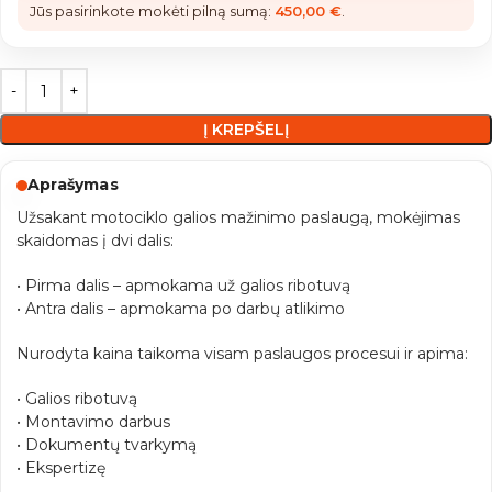
Jūs pasirinkote mokėti pilną sumą:
450,00
€
.
Į KREPŠELĮ
Aprašymas
Užsakant motociklo galios mažinimo paslaugą, mokėjimas
skaidomas į dvi dalis:
• Pirma dalis – apmokama už galios ribotuvą
• Antra dalis – apmokama po darbų atlikimo
Nurodyta kaina taikoma visam paslaugos procesui ir apima:
• Galios ribotuvą
• Montavimo darbus
• Dokumentų tvarkymą
• Ekspertizę