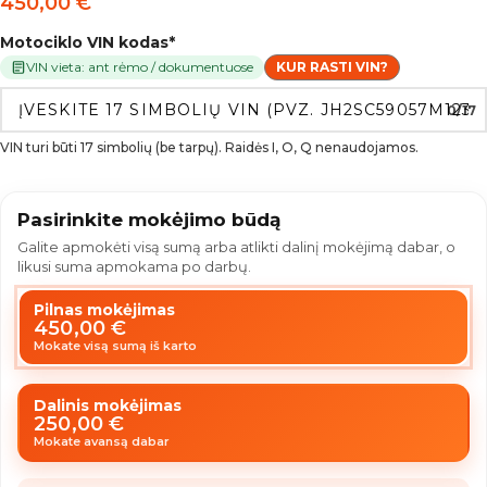
450,00
€
Motociklo VIN kodas
*
VIN vieta: ant rėmo / dokumentuose
KUR RASTI VIN?
0/17
VIN turi būti 17 simbolių (be tarpų). Raidės I, O, Q nenaudojamos.
Pasirinkite mokėjimo būdą
Galite apmokėti visą sumą arba atlikti dalinį mokėjimą dabar, o
likusi suma apmokama po darbų.
Pilnas mokėjimas
450,00
€
Mokate visą sumą iš karto
Dalinis mokėjimas
250,00
€
Mokate avansą dabar