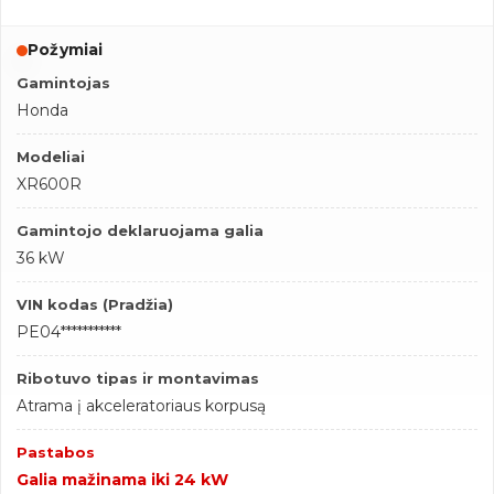
Požymiai
Gamintojas
Honda
Modeliai
XR600R
Gamintojo deklaruojama galia
36 kW
VIN kodas (Pradžia)
PE04***********
Ribotuvo tipas ir montavimas
Atrama į akceleratoriaus korpusą
Pastabos
Galia mažinama iki 24 kW