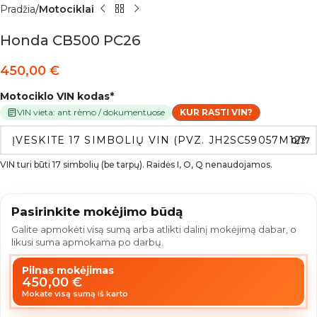
Pradžia
Motociklai
Honda CB500 PC26
450,00
€
Motociklo VIN kodas
*
VIN vieta: ant rėmo / dokumentuose
KUR RASTI VIN?
0/17
VIN turi būti 17 simbolių (be tarpų). Raidės I, O, Q nenaudojamos.
Pasirinkite mokėjimo būdą
Galite apmokėti visą sumą arba atlikti dalinį mokėjimą dabar, o
likusi suma apmokama po darbų.
Pilnas mokėjimas
450,00
€
Mokate visą sumą iš karto