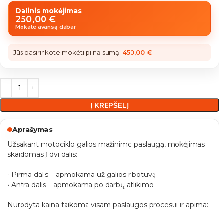
Dalinis mokėjimas
250,00
€
Mokate avansą dabar
Jūs pasirinkote mokėti pilną sumą:
450,00
€
.
Į KREPŠELĮ
Aprašymas
Užsakant motociklo galios mažinimo paslaugą, mokėjimas
skaidomas į dvi dalis:
• Pirma dalis – apmokama už galios ribotuvą
• Antra dalis – apmokama po darbų atlikimo
Nurodyta kaina taikoma visam paslaugos procesui ir apima: