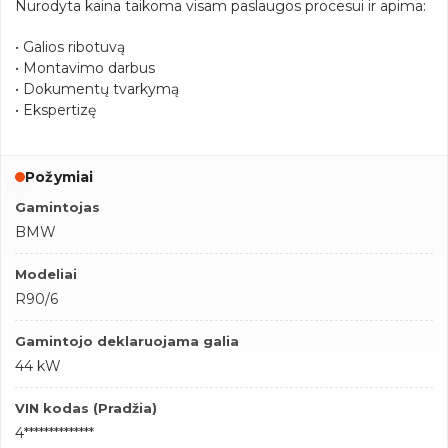
Nurodyta kaina taikoma visam paslaugos procesui ir apima:
• Galios ribotuvą
• Montavimo darbus
• Dokumentų tvarkymą
• Ekspertizę
Požymiai
Gamintojas
BMW
Modeliai
R90/6
Gamintojo deklaruojama galia
44 kW
VIN kodas (Pradžia)
4**************