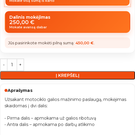
Mokate visą sumą iš karto
Dalinis mokėjimas
250,00
€
Mokate avansą dabar
Jūs pasirinkote mokėti pilną sumą:
450,00
€
.
Į KREPŠELĮ
Aprašymas
Užsakant motociklo galios mažinimo paslaugą, mokėjimas
skaidomas į dvi dalis:
• Pirma dalis – apmokama už galios ribotuvą
• Antra dalis – apmokama po darbų atlikimo