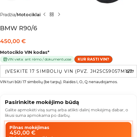
Pradžia
Motociklai
BMW R90/6
450,00
€
Motociklo VIN kodas
*
VIN vieta: ant rėmo / dokumentuose
KUR RASTI VIN?
0/17
VIN turi būti 17 simbolių (be tarpų). Raidės I, O, Q nenaudojamos.
Pasirinkite mokėjimo būdą
Galite apmokėti visą sumą arba atlikti dalinį mokėjimą dabar, o
likusi suma apmokama po darbų.
Pilnas mokėjimas
450,00
€