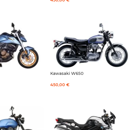
450,00
€
Į KREPŠELĮ
Kawasaki W650
450,00
€
Į KREPŠELĮ