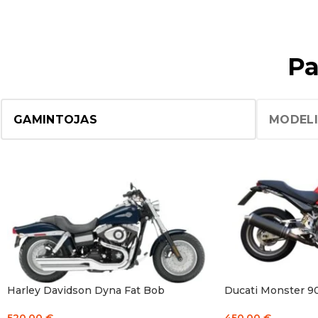
Pa
Motociklų galios ma
Esame šios paslaugos prad
Ribojimą galime atlikti da
Visi motociklai
Harley Davidson Dyna Fat Bob
Ducati Monster 9