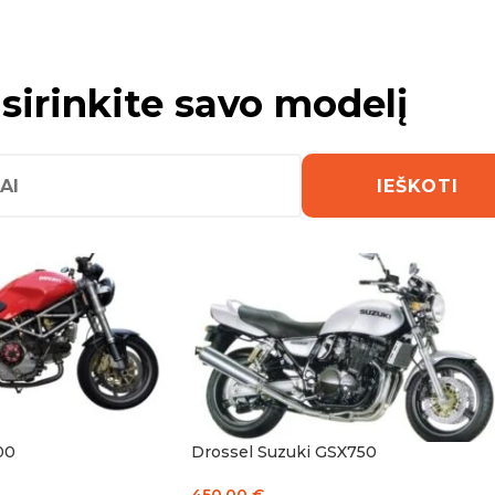
sirinkite savo modelį
žinimas A2 kategorija
ininkai Lietuvoje nuo 2018 m.
IEŠKOTI
ugiau nei 500 skirtingų motoci
00
Drossel Suzuki GSX750