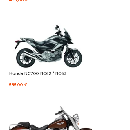
450,00
€
Į KREPŠELĮ
Honda NC700 RC62 / RC63
565,00
€
Į KREPŠELĮ