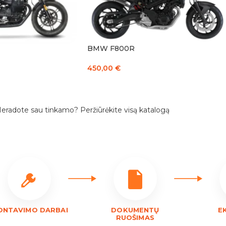
BMW F800R
450,00
€
Į KREPŠELĮ
eradote sau tinkamo? Peržiūrėkite visą katalogą
ONTAVIMO DARBAI
DOKUMENTŲ
E
RUOŠIMAS