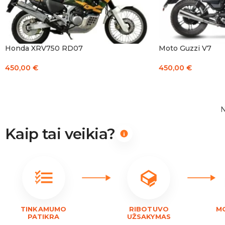
Honda XRV750 RD07
Moto Guzzi V7
450,00
€
450,00
€
Į KREPŠELĮ
Į KREPŠELĮ
N
Kaip tai veikia?
TINKAMUMO
RIBOTUVO
M
PATIKRA
UŽSAKYMAS