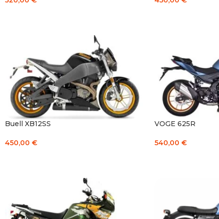
520,00
€
450,00
€
Į KREPŠELĮ
Į KREPŠELĮ
Buell XB12SS
VOGE 625R
450,00
€
540,00
€
Į KREPŠELĮ
Į KREPŠELĮ