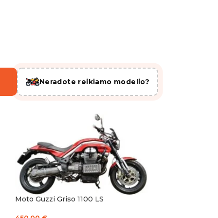
i
Neradote reikiamo modelio?
klų modelių!
Moto Guzzi Griso 1100 LS