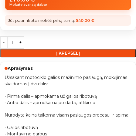
Mokate avansą dabar
Jūs pasirinkote mokėti pilną sumą:
540,00
€
.
Į KREPŠELĮ
Aprašymas
Užsakant motociklo galios mažinimo paslaugą, mokėjimas
skaidomas į dvi dalis:
• Pirma dalis – apmokama už galios ribotuvą
• Antra dalis – apmokama po darbų atlikimo
Nurodyta kaina taikoma visam paslaugos procesui ir apima:
• Galios ribotuvą
• Montavimo darbus