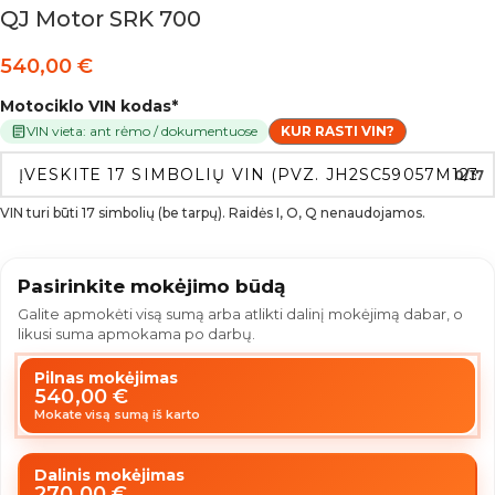
QJ Motor SRK 700
540,00
€
Motociklo VIN kodas
*
VIN vieta: ant rėmo / dokumentuose
KUR RASTI VIN?
0/17
VIN turi būti 17 simbolių (be tarpų). Raidės I, O, Q nenaudojamos.
Pasirinkite mokėjimo būdą
Galite apmokėti visą sumą arba atlikti dalinį mokėjimą dabar, o
likusi suma apmokama po darbų.
Pilnas mokėjimas
540,00
€
Mokate visą sumą iš karto
Dalinis mokėjimas
270,00
€