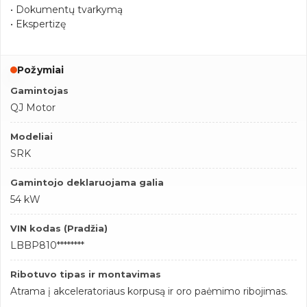
• Dokumentų tvarkymą
• Ekspertizę
Požymiai
Gamintojas
QJ Motor
Modeliai
SRK
Gamintojo deklaruojama galia
54 kW
VIN kodas (Pradžia)
LBBP810********
Ribotuvo tipas ir montavimas
Atrama į akceleratoriaus korpusą ir oro paėmimo ribojimas.