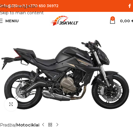
Skip to navigation
info@35kw.lt
|
+370 650 36972
Skip to main content
0
MENIU
0,00
Spustelėkite norėdami padidinti
Pradžia
Motociklai