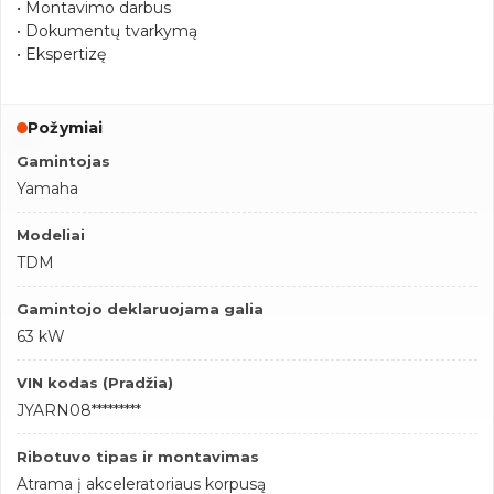
• Montavimo darbus
• Dokumentų tvarkymą
• Ekspertizę
Požymiai
Gamintojas
Yamaha
Modeliai
TDM
Gamintojo deklaruojama galia
63 kW
VIN kodas (Pradžia)
JYARN08*********
Ribotuvo tipas ir montavimas
Atrama į akceleratoriaus korpusą