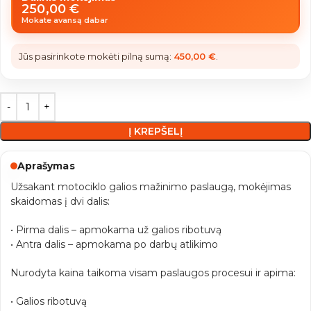
250,00
€
Mokate avansą dabar
Jūs pasirinkote mokėti pilną sumą:
450,00
€
.
Į KREPŠELĮ
Aprašymas
Užsakant motociklo galios mažinimo paslaugą, mokėjimas
skaidomas į dvi dalis:
• Pirma dalis – apmokama už galios ribotuvą
• Antra dalis – apmokama po darbų atlikimo
Nurodyta kaina taikoma visam paslaugos procesui ir apima:
• Galios ribotuvą