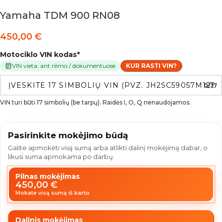
Yamaha TDM 900 RN08
450,00
€
Motociklo VIN kodas
*
VIN vieta: ant rėmo / dokumentuose
KUR RASTI VIN?
0/17
VIN turi būti 17 simbolių (be tarpų). Raidės I, O, Q nenaudojamos.
Pasirinkite mokėjimo būdą
Galite apmokėti visą sumą arba atlikti dalinį mokėjimą dabar, o
likusi suma apmokama po darbų.
Pilnas mokėjimas
450,00
€
Mokate visą sumą iš karto
Dalinis mokėjimas