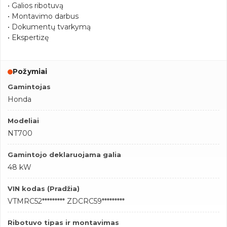
• Galios ribotuvą
• Montavimo darbus
• Dokumentų tvarkymą
• Ekspertizę
Požymiai
Gamintojas
Honda
Modeliai
NT700
Gamintojo deklaruojama galia
48 kW
VIN kodas (Pradžia)
VTMRC52********* ZDCRC59*********
Ribotuvo tipas ir montavimas