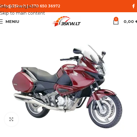
Skip to navigation
info@35kw.lt
|
+370 650 36972
Skip to main content
0
MENIU
0,00
Spustelėkite norėdami padidinti