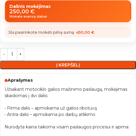
Dalinis mokėjimas
250,00
€
Mokate avansą dabar
Jūs pasirinkote mokėti pilną sumą:
450,00
€
.
Į KREPŠELĮ
Aprašymas
Užsakant motociklo galios mažinimo paslaugą, mokėjimas
skaidomas į dvi dalis:
• Pirma dalis – apmokama už galios ribotuvą
• Antra dalis – apmokama po darbų atlikimo
Nurodyta kaina taikoma visam paslaugos procesui ir apima: