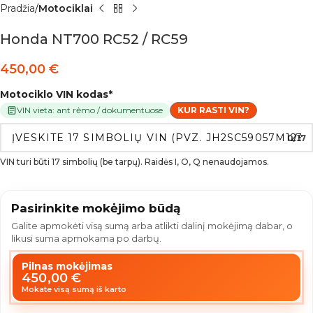
Pradžia
Motociklai
Honda NT700 RC52 / RC59
450,00
€
Motociklo VIN kodas
*
VIN vieta: ant rėmo / dokumentuose
KUR RASTI VIN?
0/17
VIN turi būti 17 simbolių (be tarpų). Raidės I, O, Q nenaudojamos.
Pasirinkite mokėjimo būdą
Galite apmokėti visą sumą arba atlikti dalinį mokėjimą dabar, o
likusi suma apmokama po darbų.
Pilnas mokėjimas
450,00
€
Mokate visą sumą iš karto