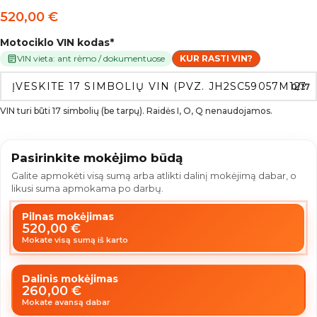
520,00
€
Motociklo VIN kodas
*
VIN vieta: ant rėmo / dokumentuose
KUR RASTI VIN?
0/17
VIN turi būti 17 simbolių (be tarpų). Raidės I, O, Q nenaudojamos.
Pasirinkite mokėjimo būdą
Galite apmokėti visą sumą arba atlikti dalinį mokėjimą dabar, o
likusi suma apmokama po darbų.
Pilnas mokėjimas
520,00
€
Mokate visą sumą iš karto
Dalinis mokėjimas
260,00
€
Mokate avansą dabar