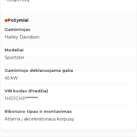
Požymiai
Gamintojas
Harley Davidson
Modeliai
Sportster
Gamintojo deklaruojama galia
45 kW
VIN kodas (Pradžia)
1HD1CHP********
Ribotuvo tipas ir montavimas
Atrama į akceleratoriaus korpusą