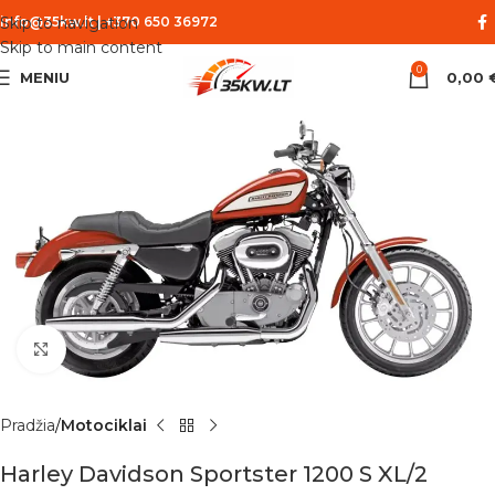
Skip to navigation
info@35kw.lt
|
+370 650 36972
Skip to main content
0
MENIU
0,00
Spustelėkite norėdami padidinti
Pradžia
Motociklai
Harley Davidson Sportster 1200 S XL/2