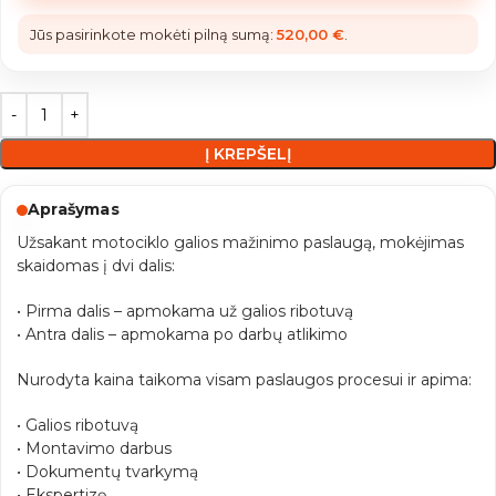
Jūs pasirinkote mokėti pilną sumą:
520,00
€
.
Į KREPŠELĮ
Aprašymas
Užsakant motociklo galios mažinimo paslaugą, mokėjimas
skaidomas į dvi dalis:
• Pirma dalis – apmokama už galios ribotuvą
• Antra dalis – apmokama po darbų atlikimo
Nurodyta kaina taikoma visam paslaugos procesui ir apima:
• Galios ribotuvą
• Montavimo darbus
• Dokumentų tvarkymą
• Ekspertizę