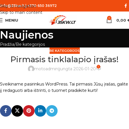
Skip to navigation
info@35kw.lt
|
+370 650 36972
Skip to main content
0
MENIU
0,00
Naujienos
Pradžia
Be kategorijos
BE KATEGORIJOS
Pirmasis tinklalapio įrašas!
1
motoadmin
Įjungta 2026-01-20
Sveikiname pasirinkus WordPress. Tai pirmasis Jūsų įrašas, galite
jį redaguoti arba ištrinti, o tuomet pradėkite kurti!