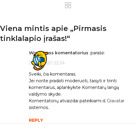
Viena mintis apie „
Pirmasis
tinklalapio įrašas!
“
WordPress komentatorius
parašė:
2026-01-20 22:24
Sveiki, čia komentaras.
Jei norite pradėti moderuoti, taisyti ir trinti
komentarus, aplankykite Komentarų langą
valdymo skyde.
Komentatorių atvaizdai pateikiami iš
Gravatar
sistemos.
REPLY